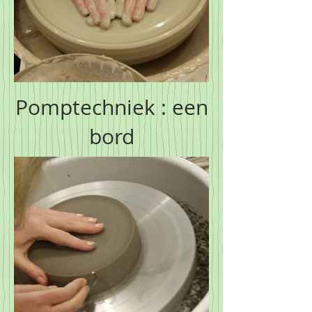
Pomptechniek : een
bord