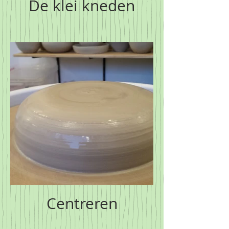
De klei kneden
Centreren